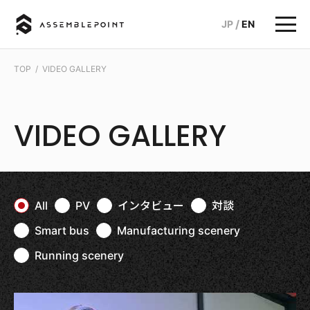
/
JP
EN
TOP
/
VIDEO GALLERY
VIDEO GALLERY
All
PV
インタビュー
対談
Smart bus
Manufacturing scenery
Running scenery