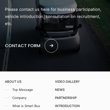
Please contact us here for business participation,
vehicle introduction, consultation on recruitment,
etc.
CONTACT FORM
ABOUT US
VIDEO GALLERY
Top Message
NEWS
Company
PARTNERSHIP
What is Smart Bus
INTRODUCTION